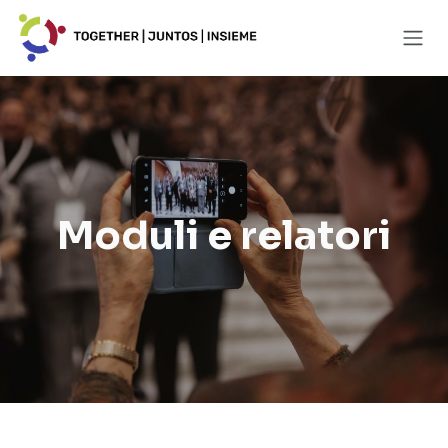
Passa al contenuto
Moduli e relatori