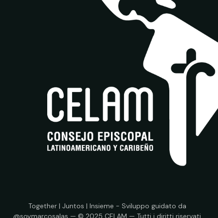
Together | Juntos | Insieme - Sviluppo guidato da
@soymarcosalas — © 2025 CELAM — Tutti i diritti riservati