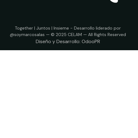
Together | Juntos | Insieme - Desarrollo liderado por
@soymarcosalas — © 2025 CELAM — All Rights Reserved
Diseño y Desarrollo:
OdooPR